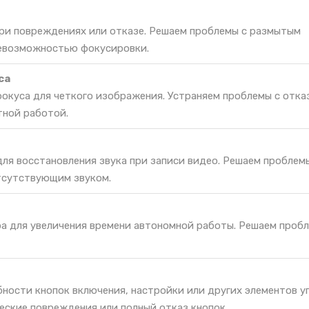
при повреждениях или отказе. Решаем проблемы с размытым
невозможностью фокусировки.
са
окуса для четкого изображения. Устраняем проблемы с отка
тной работой.
ля восстановления звука при записи видео. Решаем проблемы
тсутствующим звуком.
ра для увеличения времени автономной работы. Решаем проб
ности кнопок включения, настройки или других элементов у
еские повреждения или полный отказ кнопок.