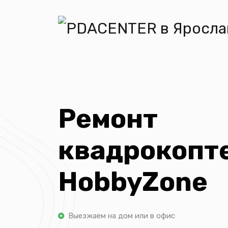
Ремонт
квадрокопт
HobbyZone
Выезжаем на дом или в офис