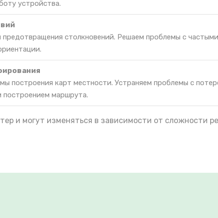
боту устройства.
твий
я предотвращения столкновений. Решаем проблемы с частым
ориентации.
фирования
мы построения карт местности. Устраняем проблемы с потер
м построением маршрута.
тер и могут изменяться в зависимости от сложности р