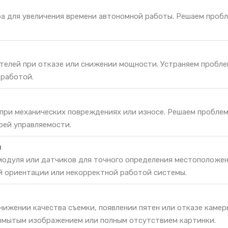
ра для увеличения времени автономной работы. Решаем проб
телей при отказе или снижении мощности. Устраняем пробле
 работой.
 при механических повреждениях или износе. Решаем проблем
рей управляемости.
и
одуля или датчиков для точного определения местоположен
й ориентации или некорректной работой системы.
нижении качества съемки, появлении пятен или отказе камер
змытым изображением или полным отсутствием картинки.