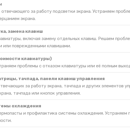
ы
 отвечающего за работу подсветки экрана. Устраняем пробл
ерцанием экрана.
ка, замена клавиш
лавиатуры, включая замену отдельных клавиш. Решаем пробл
 или поврежденными клавишами.
тоимости клавиатуры)
траняем проблемы с отказом клавиатуры или её полным выхо
атрицы, тачпада, панели клавиш управления
твечающих за работу экрана, тачпада и других элементов уп
рана, тачпада или кнопок управления.
темы охлаждения
термопасты и профилактика системы охлаждения. Устраняем п
ости.