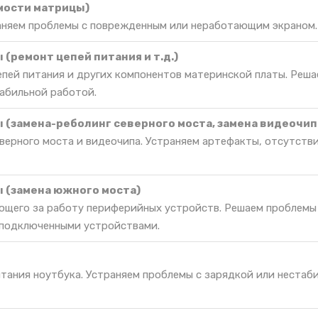
мости матрицы)
раняем проблемы с поврежденным или неработающим экраном.
(ремонт цепей питания и т.д.)
епей питания и других компонентов материнской платы. Реш
табильной работой.
 (замена-реболинг северного моста, замена видеочип
верного моста и видеочипа. Устраняем артефакты, отсутств
 (замена южного моста)
ющего за работу периферийных устройств. Решаем проблемы
 подключенными устройствами.
итания ноутбука. Устраняем проблемы с зарядкой или нестаб