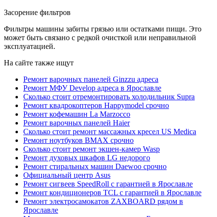
Засорение фильтров
Фильтры машины забиты грязью или остатками пищи. Это
может быть связано с редкой очисткой или неправильной
эксплуатацией.
На сайте также ищут
Ремонт варочных панелей Ginzzu адреса
Ремонт МФУ Develop адреса в Ярославле
Сколько стоит отремонтировать холодильник Supra
Ремонт квадрокоптеров Happymodel срочно
Ремонт кофемашин La Marzocco
Ремонт варочных панелей Haier
Сколько стоит ремонт массажных кресел US Medica
Ремонт ноутбуков BMAX срочно
Сколько стоит ремонт экшен-камер Wasp
Ремонт духовых шкафов LG недорого
Ремонт стиральных машин Daewoo срочно
Официальный центр Asus
Ремонт сигвеев SpeedRoll с гарантией в Ярославле
Ремонт кондиционеров TCL с гарантией в Ярославле
Ремонт электросамокатов ZAXBOARD рядом в
Ярославле