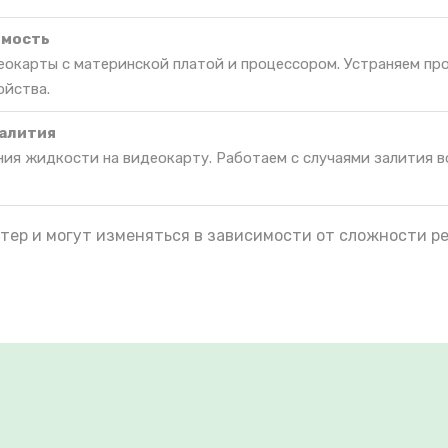
имость
окарты с материнской платой и процессором. Устраняем пр
ойства.
залития
ния жидкости на видеокарту. Работаем с случаями залития в
тер и могут изменяться в зависимости от сложности р